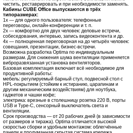
чистить, реставрировать и при необходимости заменять.
Кабины CUBE Office выпускаются в трёх
типоразмерах:
1x — для одного пользователя: телефонные
переговоры, онлайн-конференции и т. п.
2x — комфортно для двух человек: деловые встречи,
собеседования, интервью, запись видеоконтента и др.
4x — полноценная переговорная на до четырёх человек:
совещания, презентации, бизнес-встречи.
Возможна разработка Optima по индивидуальным
размерам. Для снижения шума вентиляции применяется
виброразвязанная установка вентиляторов.
Базовая комплектация включает всё необходимое для
продуктивной работы:
мебель: регулируемый барный стул, подвесной стол с
HPL-покрытием (стойким к истиранию, царапинам и
другим механическим воздействиям) для ноутбука,
гаджетов и чашки кофе;
электрика: врезные в столешницу розетка 220 В, порты
USB и Type-C, сенсорный выключатель света и
вентиляции.
Срок производства — от 20 рабочих дней (в зависимости
от размеров и тиража). Optima отличается высокой
скоростью сборки и удобным монтажом: облегчённые
панели и продуманная скрытая система крепежа