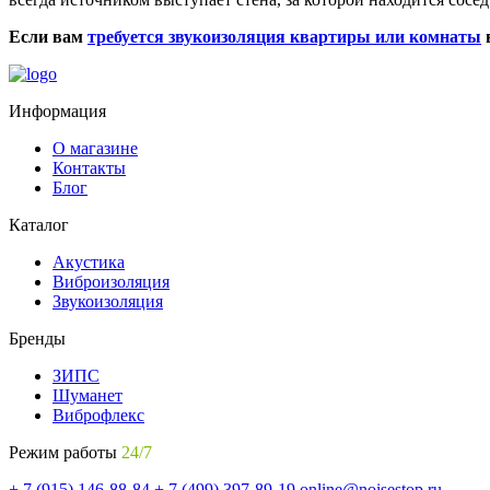
Если вам
требуется звукоизоляция квартиры или комнаты
в
Информация
О магазине
Контакты
Блог
Каталог
Акустика
Виброизоляция
Звукоизоляция
Бренды
ЗИПС
Шуманет
Виброфлекс
Режим работы
24/7
+ 7 (915) 146-88-84
+ 7 (499) 397-89-19
online@noisestop.ru