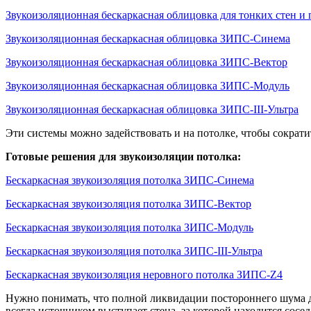
Звукоизоляционная бескаркасная облицовка для тонких стен и
Звукоизоляционная бескаркасная облицовка ЗИПС-Синема
Звукоизоляционная бескаркасная облицовка ЗИПС-Вектор
Звукоизоляционная бескаркасная облицовка ЗИПС-Модуль
Звукоизоляционная бескаркасная облицовка ЗИПС-III-Ультра
Эти системы можно задействовать и на потолке, чтобы сократит
Готовые решения для звукоизоляции потолка:
Бескаркасная звукоизоляция потолка ЗИПС-Синема
Бескаркасная звукоизоляция потолка ЗИПС-Вектор
Бескаркасная звукоизоляция потолка ЗИПС-Модуль
Бескаркасная звукоизоляция потолка ЗИПС-III-Ультра
Бескаркасная звукоизоляция неровного потолка ЗИПС-Z4
Нужно понимать, что полной ликвидации постороннего шума дос
всегда источником выступает стена, за которой находится сосе