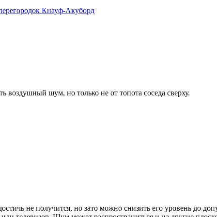
 перегородок Кнауф-Акуборд
ь воздушный шум, но только не от топота соседа сверху.
тичь не получится, но зато можно снизить его уровень до допус
д или телевизор. Шум может распространиться и на другие плоск