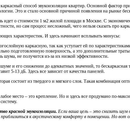
аркасный способ звукоизоляции квартир. Основной фактор при
ологии. Это и стало основной причиной появления на рынке бес
чь идет о стоимости 1 м2 жилой площади в Москве. С экономиче
тности, но сам процесс несложный, чего нельзя сказать про ка
рующих характеристик. И здесь начинают всплывать минусы:
огослойную каркасную, так как уступает ей по характеристикам
льно подготовленную поверхность, а это дополнительные траты
ь шума, не получится из-за их низкой эффективности.
 шуме и его снижении до адекватных значений, то бескаркасная 
ит 5-13 дБ. Здесь все зависит от качества панелей.
торая состоит из твердого и мягкого слоя. Такая комбинация оп
абое место – это крепление. Но и здесь все продумано по-мак
 систему.
тво красной звукоизоляции.
Если ваша цель – это снизить шум 
т приблизиться к акустическому комфорту в помещении. Но вот