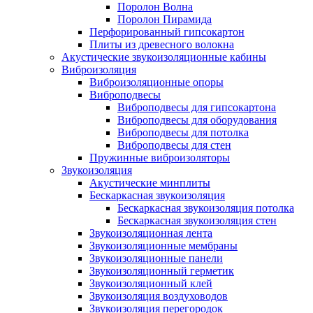
Поролон Волна
Поролон Пирамида
Перфорированный гипсокартон
Плиты из древесного волокна
Акустические звукоизоляционные кабины
Виброизоляция
Виброизоляционные опоры
Виброподвесы
Виброподвесы для гипсокартона
Виброподвесы для оборудования
Виброподвесы для потолка
Виброподвесы для стен
Пружинные виброизоляторы
Звукоизоляция
Акустические минплиты
Бескаркасная звукоизоляция
Бескаркасная звукоизоляция потолка
Бескаркасная звукоизоляция стен
Звукоизоляционная лента
Звукоизоляционные мембраны
Звукоизоляционные панели
Звукоизоляционный герметик
Звукоизоляционный клей
Звукоизоляция воздуховодов
Звукоизоляция перегородок