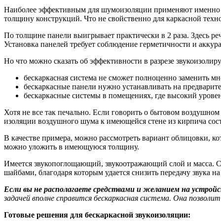
Наиболее эффективным для шумоизоляции применяют именно к
толщину конструкций. Что не свойственно для каркасной техн
По толщине панели выигрывает практически в 2 раза. Здесь ре
Установка панелей требует соблюдение герметичности и аккура
Но что можно сказать об эффективности в разрезе звукоизоли
бескаркасная система не сможет полноценно заменить мн
бескаркасные панели нужно устанавливать на предварите
бескаркасные системы в помещениях, где высокий уровен
Хотя не все так печально. Если говорить о бытовом воздушном
изоляции воздушного шума к имеющейся стене из кирпича состав
В качестве примера, можно рассмотреть вариант облицовки, ко
можно уложить в имеющуюся толщину.
Имеется звукопоглощающий, звукоотражающий слой и масса. Сл
шайбами, благодаря которым удается снизить передачу звука на
Если вы не располагаете средствами и желанием на устройс
задачей вполне справится бескаркасная система. Она позволи
Готовые решения для бескаркасной звукоизоляции: